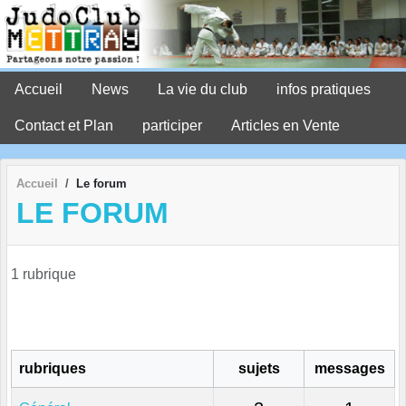
Panneau de gestion des cookies
Accueil
News
La vie du club
infos pratiques
Contact et Plan
participer
Articles en Vente
Accueil
Le forum
LE FORUM
1 rubrique
rubriques
sujets
messages