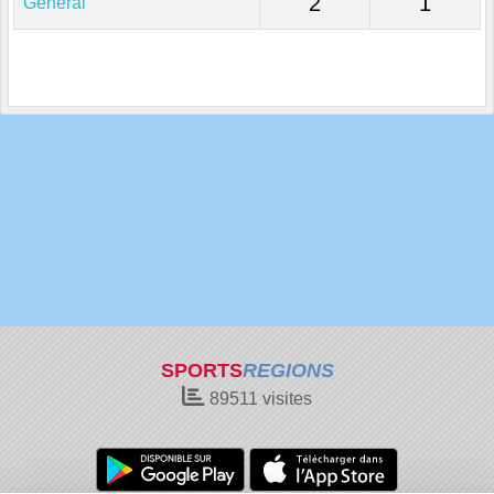
2
1
Général
SPORTS
REGIONS
89511
visites