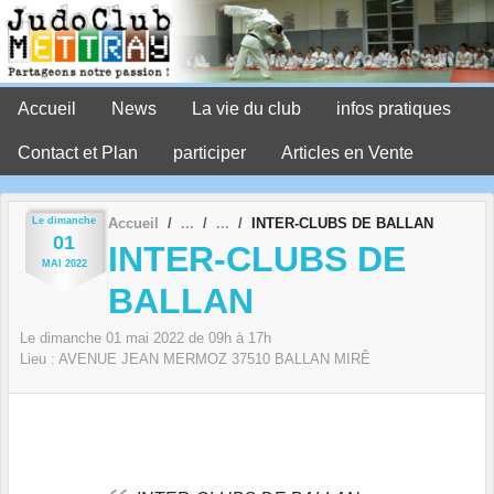
Panneau de gestion des cookies
Accueil
News
La vie du club
infos pratiques
Contact et Plan
participer
Articles en Vente
Le
dimanche
Accueil
INTER-CLUBS DE BALLAN
01
INTER-CLUBS DE
MAI
2022
BALLAN
Le
dimanche
01
mai
2022
de 09h à 17h
Lieu :
AVENUE JEAN MERMOZ
37510
BALLAN MIRÊ