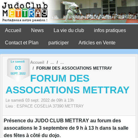
Panneau de gestion des cookies
Accueil
News
La vie du club
infos pratiques
Contact et Plan
participer
Articles en Vente
Le
samedi
Accueil
03
FORUM DES ASSOCIATIONS METTRAY
SEPT.
2022
FORUM DES
ASSOCIATIONS METTRAY
Le
samedi
03
sept.
2022
de 09h à 13h
Lieu :
ESPACE COSELIA
37390
METTRAY
Présence du JUDO CLUB METTRAY au forum des
assocations le 3 septembre de 9 h à 13 h dans la salle
des fêtes à côté du dojo.