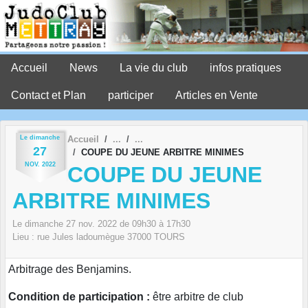
Panneau de gestion des cookies
Accueil
News
La vie du club
infos pratiques
Contact et Plan
participer
Articles en Vente
Le
dimanche
Accueil
27
COUPE DU JEUNE ARBITRE MINIMES
NOV.
2022
COUPE DU JEUNE
ARBITRE MINIMES
Le
dimanche
27
nov.
2022
de 09h30 à 17h30
Lieu :
rue Jules ladoumègue
37000
TOURS
Arbitrage des Benjamins.
Condition de participation :
être arbitre de club